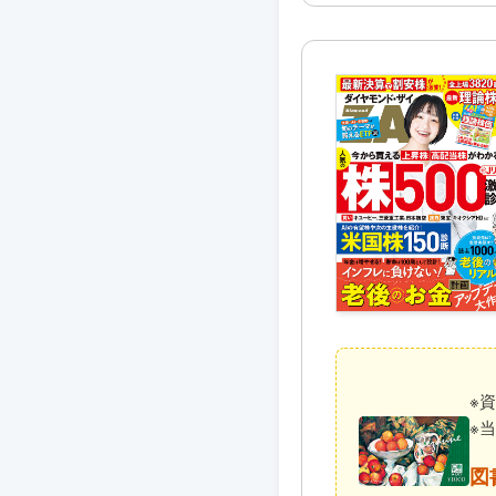
※
※
図